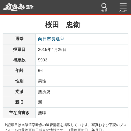
選挙
桜田 忠衛
選挙
向日市長選挙
投票日
2015年4月26日
得票数
5903
年齢
66
性別
男性
党派
無所属
新旧
新
主な肩書き
無職
上記項目は当該選挙時点の選管情報を掲載しています。写真および下記のプロ
フィールは最終更新日時点の情報です。（最終更新日 年月日）