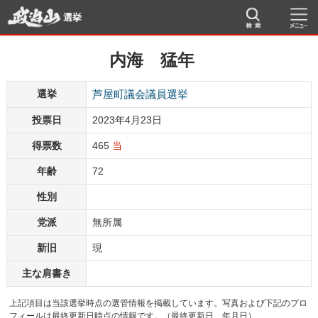
選挙
内海 猛年
選挙
芦屋町議会議員選挙
投票日
2023年4月23日
得票数
465
当
年齢
72
性別
党派
無所属
新旧
現
主な肩書き
上記項目は当該選挙時点の選管情報を掲載しています。写真および下記のプロ
フィールは最終更新日時点の情報です。（最終更新日 年月日）