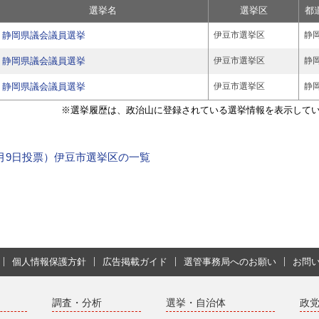
選挙名
選挙区
都
静岡県議会議員選挙
伊豆市選挙区
静
静岡県議会議員選挙
伊豆市選挙区
静
静岡県議会議員選挙
伊豆市選挙区
静
※選挙履歴は、政治山に登録されている選挙情報を表示して
年4月9日投票）伊豆市選挙区の一覧
個人情報保護方針
広告掲載ガイド
選管事務局へのお願い
お問
調査・分析
選挙・自治体
政