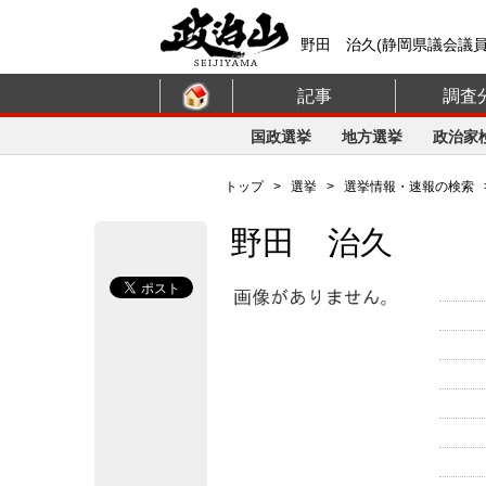
野田 治久(静岡県議会議
記事
調査
国政選挙
地方選挙
政治家
トップ
>
選挙
>
選挙情報・速報の検索
野田 治久