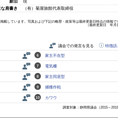
新旧
現
主な肩書き
（有）菊屋旅館代表取締役
を掲載しています。写真および下記の略歴・政策等は最終更新日時点の情報で
（最終更新日 年月
議会での発言を見る
特徴語
6
家主不在型
7
電気柵
8
家主同居型
9
捕獲作戦
10
カワウ
調査対象：静岡県議会（2015～201