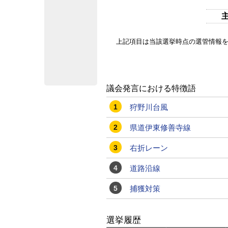
上記項目は当該選挙時点の選管情報
議会発言における特徴語
1
狩野川台風
2
県道伊東修善寺線
3
右折レーン
4
道路沿線
5
捕獲対策
選挙履歴