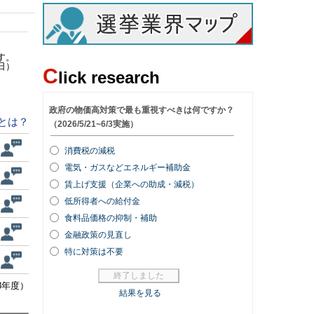
す。
日）
C
lick research
とは？
8年度）