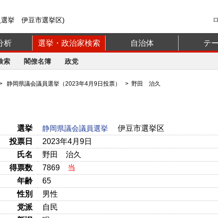
員選挙 伊豆市選挙区)
分析
選挙・政治家検索
自治体
テ
検索
閣僚名簿
政党
>
静岡県議会議員選挙（2023年4月9日投票）
> 野田 治久
選挙
静岡県議会議員選挙
伊豆市選挙区
投票日
2023年4月9日
氏名
野田 治久
得票数
7869
当
年齢
65
性別
男性
党派
自民