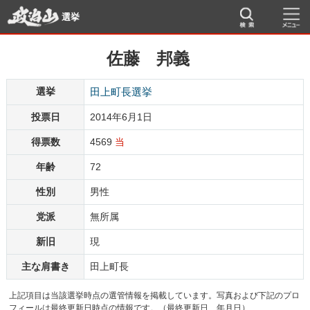
選挙
佐藤 邦義
選挙
田上町長選挙
投票日
2014年6月1日
得票数
4569
当
年齢
72
性別
男性
党派
無所属
新旧
現
主な肩書き
田上町長
上記項目は当該選挙時点の選管情報を掲載しています。写真および下記のプロ
フィールは最終更新日時点の情報です。（最終更新日 年月日）