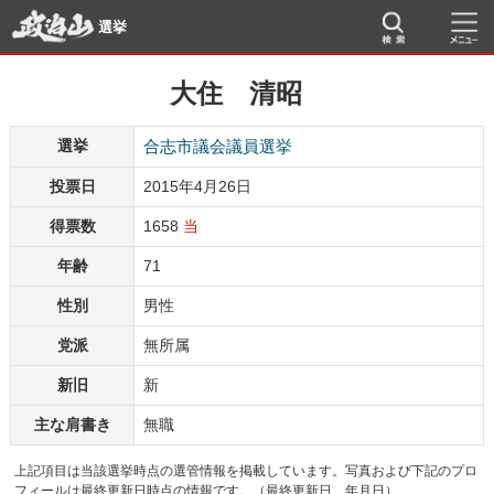
選挙
大住 清昭
選挙
合志市議会議員選挙
投票日
2015年4月26日
得票数
1658
当
年齢
71
性別
男性
党派
無所属
新旧
新
主な肩書き
無職
上記項目は当該選挙時点の選管情報を掲載しています。写真および下記のプロ
フィールは最終更新日時点の情報です。（最終更新日 年月日）