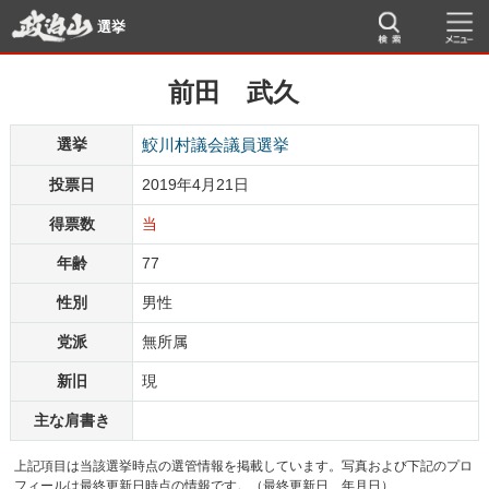
選挙
前田 武久
選挙
鮫川村議会議員選挙
投票日
2019年4月21日
得票数
当
年齢
77
性別
男性
党派
無所属
新旧
現
主な肩書き
上記項目は当該選挙時点の選管情報を掲載しています。写真および下記のプロ
フィールは最終更新日時点の情報です。（最終更新日 年月日）