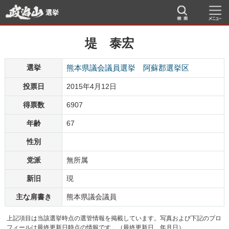
選挙
堤 泰宏
選挙
熊本県議会議員選挙 阿蘇郡選挙区
投票日
2015年4月12日
得票数
6907
年齢
67
性別
党派
無所属
新旧
現
主な肩書き
熊本県議会議員
上記項目は当該選挙時点の選管情報を掲載しています。写真および下記のプロ
フィールは最終更新日時点の情報です。（最終更新日 年月日）