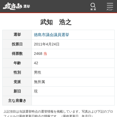
選挙
武知 浩之
選挙
徳島市議会議員選挙
投票日
2011年4月24日
得票数
2468
当
年齢
42
性別
男性
党派
無所属
新旧
現
主な肩書き
上記項目は当該選挙時点の選管情報を掲載しています。写真および下記のプロ
フィールは最終更新日時点の情報です。（最終更新日 年月日）