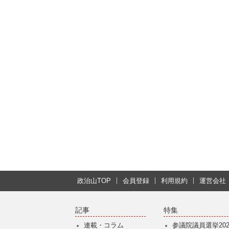
政治山TOP
会員登録
利用規約
運営会社
記事
特集
連載・コラム
参議院議員選挙202