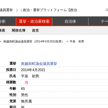
議員選挙 ）｜政治・選挙プラットフォーム【政治
分析
選挙・政治家検索
自治体
テ
検索
閣僚名簿
政党
>
南越前町議会議員選挙（2014年4月20日投票）
> 平泉 初男
選挙
南越前町議会議員選挙
投票日
2014年4月20日
氏名
平泉 初男
得票数
当
年齢
65
性別
男性
党派
無所属
新旧
新