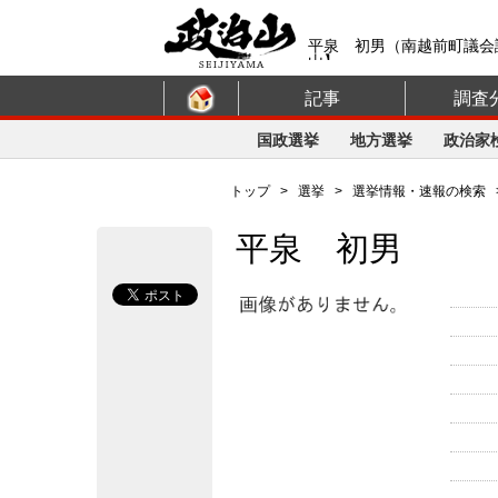
平泉 初男（南越前町議会
山】
記事
調査
国政選挙
地方選挙
政治家
トップ
>
選挙
>
選挙情報・速報の検索
平泉 初男