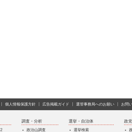
個人情報保護方針
広告掲載ガイド
選管事務局へのお願い
お問
調査・分析
選挙・自治体
政
2
政治山調査
選挙検索