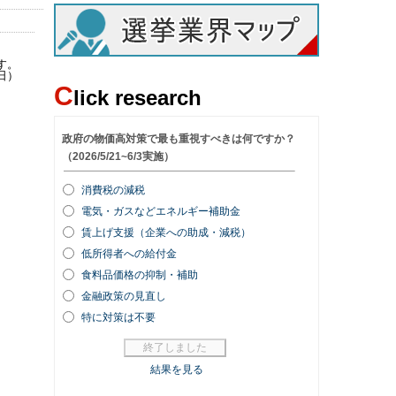
す。
日）
C
lick research