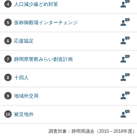
人口減少歯どめ対策
4
仮称御殿場インターチェンジ
5
応援協定
6
静岡県警察みらい創造計画
7
十四人
8
地域外交局
9
被災地外
10
調査対象：静岡県議会（2015～2018年度）