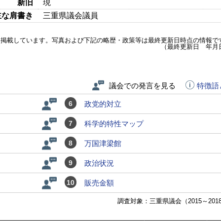
新旧
現
主な肩書き
三重県議会議員
を掲載しています。写真および下記の略歴・政策等は最終更新日時点の情報で
（最終更新日 年月
議会での発言を見る
特徴語
6
政党的対立
7
科学的特性マップ
8
万国津梁館
9
政治状況
10
販売金額
調査対象：三重県議会（2015～201