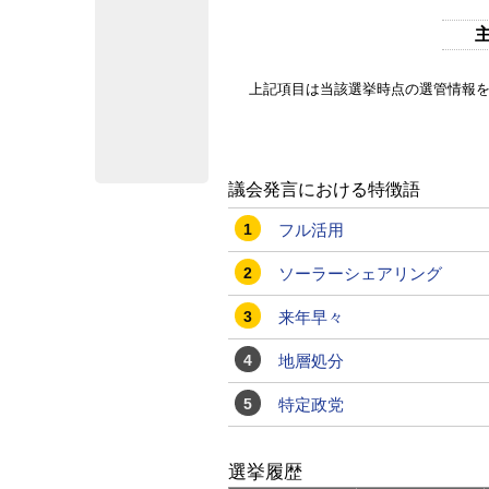
上記項目は当該選挙時点の選管情報
議会発言における特徴語
1
フル活用
2
ソーラーシェアリング
3
来年早々
4
地層処分
5
特定政党
選挙履歴