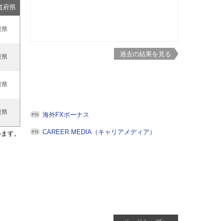
道府県
重県
過去の結果を見る
重県
重県
重県
海外FXボーナス
CAREER MEDIA（キャリアメディア）
います。