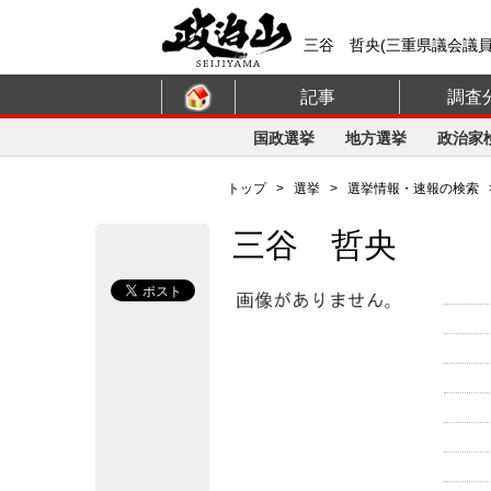
三谷 哲央(三重県議会議
記事
調査
国政選挙
地方選挙
政治家
トップ
>
選挙
>
選挙情報・速報の検索
三谷 哲央