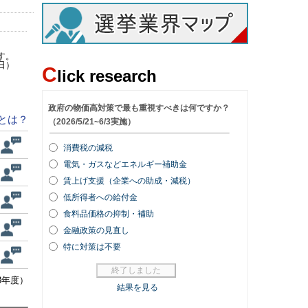
す。
日）
C
lick research
とは？
8年度）