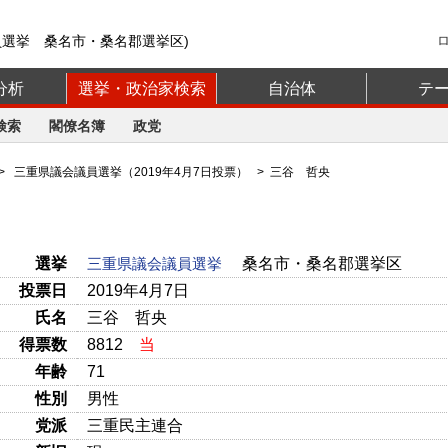
員選挙 桑名市・桑名郡選挙区)
分析
選挙・政治家検索
自治体
テ
検索
閣僚名簿
政党
>
三重県議会議員選挙（2019年4月7日投票）
> 三谷 哲央
選挙
三重県議会議員選挙
桑名市・桑名郡選挙区
投票日
2019年4月7日
氏名
三谷 哲央
得票数
8812
当
年齢
71
性別
男性
党派
三重民主連合