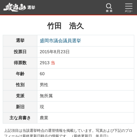
選挙
竹田 浩久
選挙
盛岡市議会議員選挙
投票日
2015年8月23日
得票数
2913
当
年齢
60
性別
男性
党派
無所属
新旧
現
主な肩書き
農業
上記項目は当該選挙時点の選管情報を掲載しています。写真および下記のプロ
フィールは最終更新日時点の情報です。（最終更新日 年月日）