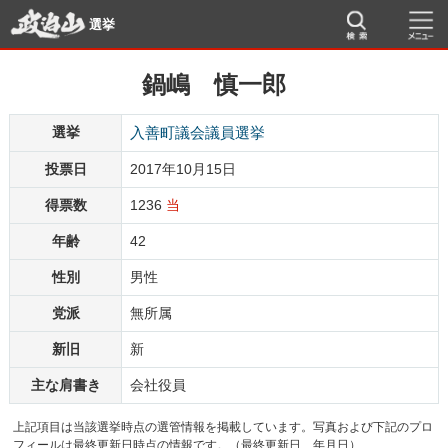
選挙
鍋嶋 慎一郎
選挙
入善町議会議員選挙
投票日
2017年10月15日
得票数
1236
当
年齢
42
性別
男性
党派
無所属
新旧
新
主な肩書き
会社役員
上記項目は当該選挙時点の選管情報を掲載しています。写真および下記のプロ
フィールは最終更新日時点の情報です。（最終更新日 年月日）