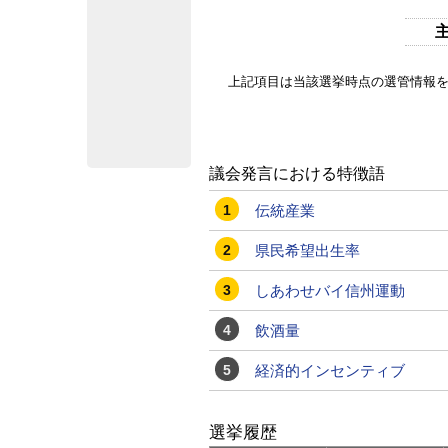
上記項目は当該選挙時点の選管情報
議会発言における特徴語
1
伝統産業
2
県民希望出生率
3
しあわせバイ信州運動
4
飲酒量
5
経済的インセンティブ
選挙履歴