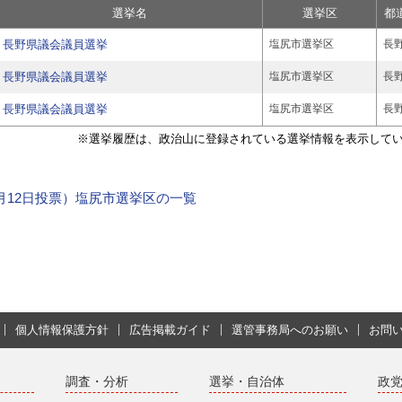
選挙名
選挙区
都
長野県議会議員選挙
塩尻市選挙区
長
長野県議会議員選挙
塩尻市選挙区
長
長野県議会議員選挙
塩尻市選挙区
長
※選挙履歴は、政治山に登録されている選挙情報を表示して
年4月12日投票）塩尻市選挙区の一覧
個人情報保護方針
広告掲載ガイド
選管事務局へのお願い
お問
調査・分析
選挙・自治体
政