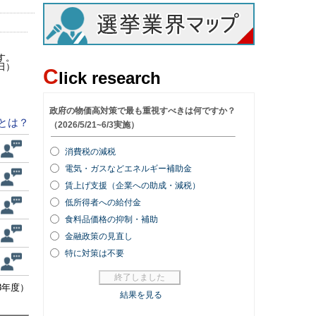
す。
日）
C
lick research
とは？
8年度）