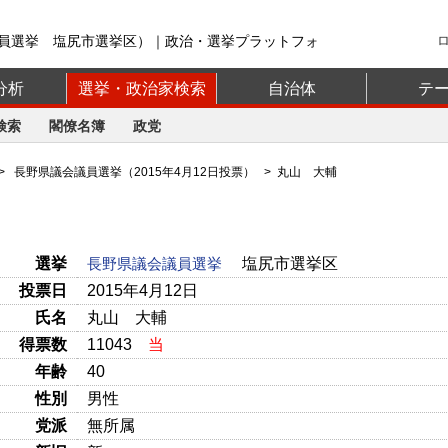
員選挙 塩尻市選挙区）｜政治・選挙プラットフォ
分析
選挙・政治家検索
自治体
テ
検索
閣僚名簿
政党
>
長野県議会議員選挙（2015年4月12日投票）
> 丸山 大輔
選挙
長野県議会議員選挙
塩尻市選挙区
投票日
2015年4月12日
氏名
丸山 大輔
得票数
11043
当
年齢
40
性別
男性
党派
無所属