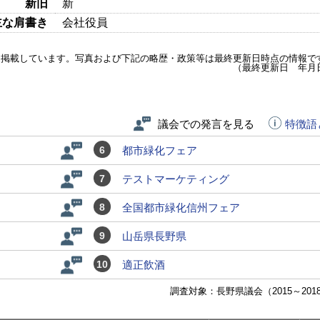
新旧
新
主な肩書き
会社役員
を掲載しています。写真および下記の略歴・政策等は最終更新日時点の情報で
（最終更新日 年月
議会での発言を見る
特徴語
6
都市緑化フェア
7
テストマーケティング
8
全国都市緑化信州フェア
9
山岳県長野県
10
適正飲酒
調査対象：長野県議会（2015～201