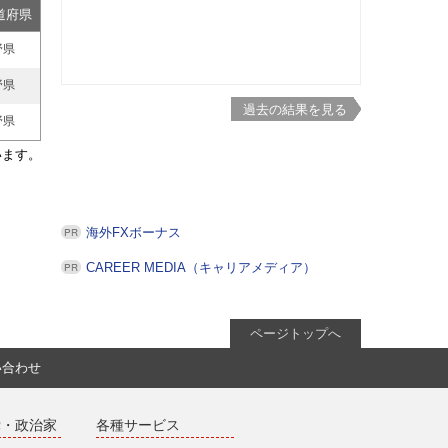
道府県
野県
野県
過去の結果を見る
野県
います。
海外FXボーナス
CAREER MEDIA（キャリアメディア）
ページトップへ
い合わせ
党・政治家
各種サービス