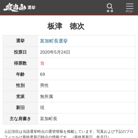
選挙
板津 徳次
選挙
富加町長選挙
投票日
2020年5月24日
得票数
当
年齢
69
性別
男性
党派
無所属
新旧
現
主な肩書き
富加町長
上記項目は当該選挙時点の選管情報を掲載しています。写真および下記のプロ
フィールは最終更新日時点の情報です。（最終更新日 年月日）