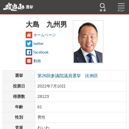
選挙
大島 九州男
ホームページ
twitter
facebook
動画
選挙
第26回参議院議員選挙 比例区
投票日
2022年7月10日
得票数
28123
年齢
61
性別
男性
党派
れいわ