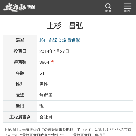
選挙
上杉 昌弘
選挙
松山市議会議員選挙
投票日
2014年4月27日
得票数
3604
当
年齢
54
性別
男性
党派
無所属
新旧
現
主な肩書き
会社員
上記項目は当該選挙時点の選管情報を掲載しています。写真および下記のプロ
フィールは最終更新日時点の情報です。（最終更新日 年月日）