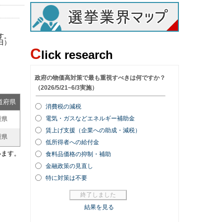
す。
日）
C
lick research
道府県
重県
重県
います。