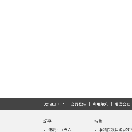
政治山TOP
会員登録
利用規約
運営会社
記事
特集
連載・コラム
参議院議員選挙202