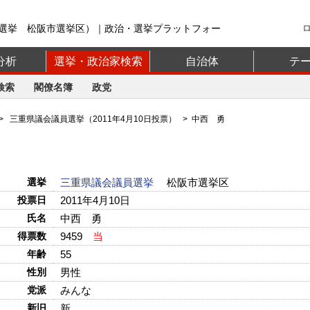
選挙 松阪市選挙区）｜政治・選挙プラットフォー
分析
選挙・政治家検索
自治体
テ
検索
閣僚名簿
政党
>
三重県議会議員選挙（2011年4月10日投票）
> 中西 勇
選挙
三重県議会議員選挙
松阪市選挙区
投票日
2011年4月10日
氏名
中西 勇
得票数
9459
当
年齢
55
性別
男性
党派
みんな
新旧
新