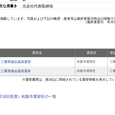
主な肩書き
元会社代表取締役
を掲載しています。写真および下記の略歴・政策等は最終更新日時点の情報で
（最終更新日 年月
選挙名
選挙区
都
三重県議会議員選挙
松阪市選挙区
三
三重県議会議員選挙
松阪市選挙区
三
※選挙履歴は、政治山に登録されている選挙情報を表示して
年4月10日投票）松阪市選挙区の一覧