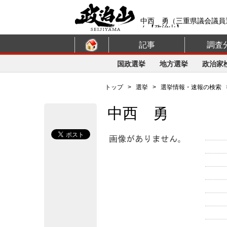
中西 勇（三重県議会議員
ム【政治山】
記事
調査
国政選挙
地方選挙
政治家
トップ
>
選挙
>
選挙情報・速報の検索
中西 勇