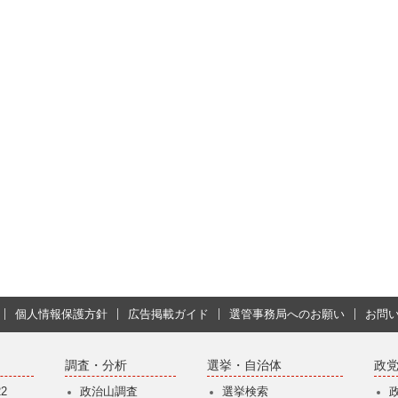
個人情報保護方針
広告掲載ガイド
選管事務局へのお願い
お問
調査・分析
選挙・自治体
政
2
政治山調査
選挙検索