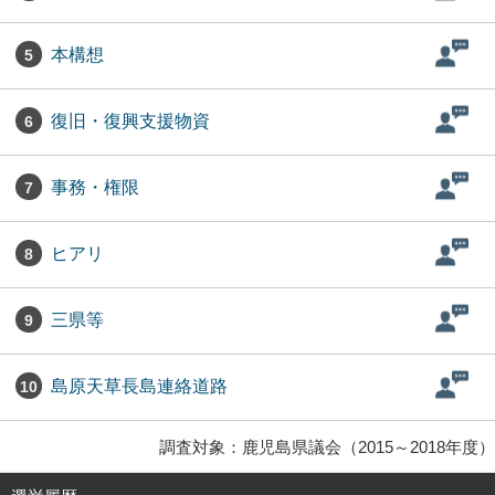
本構想
5
復旧・復興支援物資
6
事務・権限
7
ヒアリ
8
三県等
9
島原天草長島連絡道路
10
調査対象：鹿児島県議会（2015～2018年度）