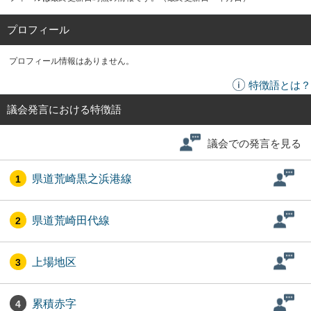
プロフィール
プロフィール情報はありません。
特徴語とは？
議会発言における特徴語
議会での発言を見る
県道荒崎黒之浜港線
1
県道荒崎田代線
2
上場地区
3
累積赤字
4