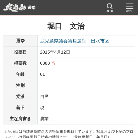
選挙
堀口 文治
選挙
鹿児島県議会議員選挙 出水市区
投票日
2015年4月12日
得票数
6888
当
年齢
61
性別
党派
自民
新旧
現
主な肩書き
農業
上記項目は当該選挙時点の選管情報を掲載しています。写真および下記のプロ
フィールは最終更新日時点の情報です。（最終更新日 年月日）