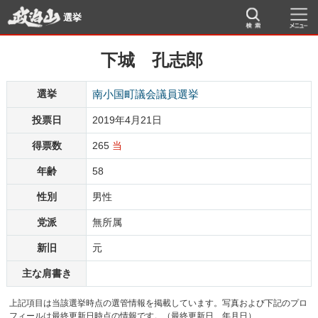
選挙
下城 孔志郎
選挙
南小国町議会議員選挙
投票日
2019年4月21日
得票数
265
当
年齢
58
性別
男性
党派
無所属
新旧
元
主な肩書き
上記項目は当該選挙時点の選管情報を掲載しています。写真および下記のプロ
フィールは最終更新日時点の情報です。（最終更新日 年月日）