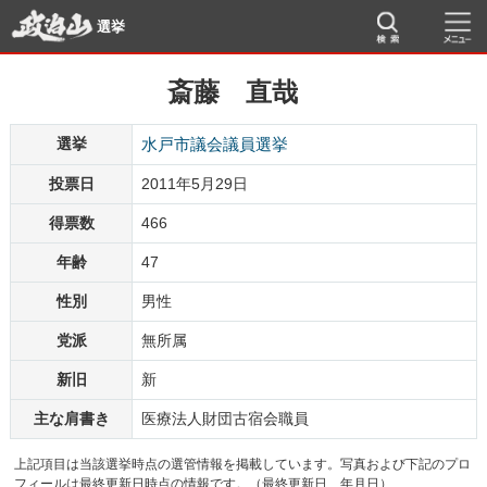
選挙
斎藤 直哉
選挙
水戸市議会議員選挙
投票日
2011年5月29日
得票数
466
年齢
47
性別
男性
党派
無所属
新旧
新
主な肩書き
医療法人財団古宿会職員
上記項目は当該選挙時点の選管情報を掲載しています。写真および下記のプロ
フィールは最終更新日時点の情報です。（最終更新日 年月日）