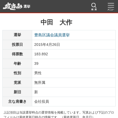
選挙
中田 大作
選挙
豊島区議会議員選挙
投票日
2015年4月26日
得票数
183.892
年齢
39
性別
男性
党派
無所属
新旧
新
主な肩書き
会社役員
上記項目は当該選挙時点の選管情報を掲載しています。写真および下記のプロ
フィールは最終更新日時点の情報です。（最終更新日 年月日）