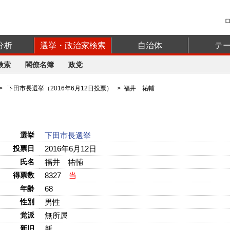
分析
選挙・政治家検索
自治体
テ
検索
閣僚名簿
政党
>
下田市長選挙（2016年6月12日投票）
> 福井 祐輔
選挙
下田市長選挙
投票日
2016年6月12日
氏名
福井 祐輔
得票数
8327
当
年齢
68
性別
男性
党派
無所属
新旧
新