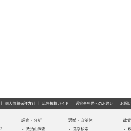
個人情報保護方針
広告掲載ガイド
選管事務局へのお願い
お問
調査・分析
選挙・自治体
政
2
政治山調査
選挙検索