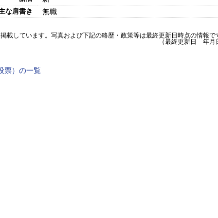
主な肩書き
無職
を掲載しています。写真および下記の略歴・政策等は最終更新日時点の情報で
（最終更新日 年月
2日投票）の一覧