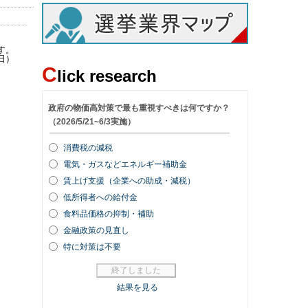
す。
日）
C
lick research