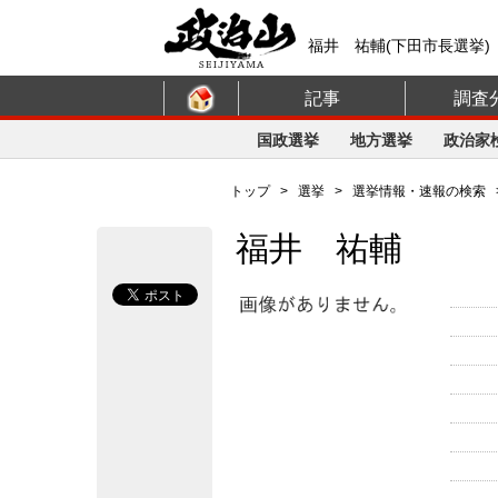
福井 祐輔(下田市長選挙)
記事
調査
国政選挙
地方選挙
政治家
トップ
>
選挙
>
選挙情報・速報の検索
福井 祐輔