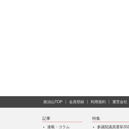
政治山TOP
会員登録
利用規約
運営会社
記事
特集
連載・コラム
参議院議員選挙202