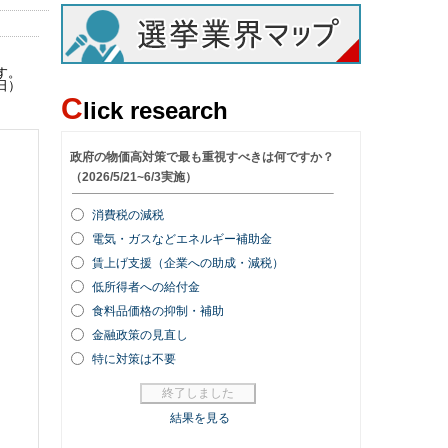
す。
5日）
C
lick research