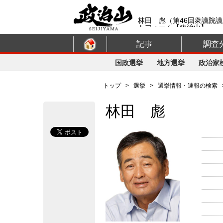
林田 彪（第46回衆議院
トフォーム【政治山】
記事
調査
国政選挙
地方選挙
政治家
トップ
>
選挙
>
選挙情報・速報の検索
林田 彪