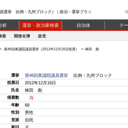
議員選挙 比例・九州ブロック）｜政治・選挙プラッ
分析
選挙・政治家検索
自治体
テ
検索
閣僚名簿
政党
>
第46回衆議院議員選挙（2012年12月16日投票）
> 林田 彪
選挙
第46回衆議院議員選挙
比例・九州ブロック
投票日
2012年12月16日
氏名
林田 彪
得票数
当
年齢
68
性別
男性
党派
自民
新旧
元