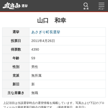
選挙
山口 和幸
選挙
あさぎり町長選挙
投票日
2011年4月26日
得票数
4390
年齢
59
性別
男性
党派
無所属
新旧
新
主な肩書き
無職
上記項目は当該選挙時点の選管情報を掲載しています。写真および下記のプロ
フィールは最終更新日時点の情報です。（最終更新日 年月日）