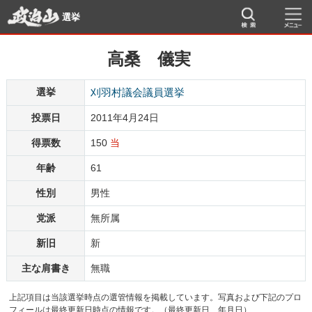
選挙
高桑 儀実
選挙
刈羽村議会議員選挙
投票日
2011年4月24日
得票数
150
当
年齢
61
性別
男性
党派
無所属
新旧
新
主な肩書き
無職
上記項目は当該選挙時点の選管情報を掲載しています。写真および下記のプロ
フィールは最終更新日時点の情報です。（最終更新日 年月日）