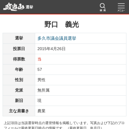
選挙
野口 義光
選挙
多久市議会議員選挙
投票日
2015年4月26日
得票数
当
年齢
57
性別
男性
党派
無所属
新旧
現
主な肩書き
農業
上記項目は当該選挙時点の選管情報を掲載しています。写真および下記のプロ
フィールは最終更新日時点の情報です。（最終更新日 年月日）