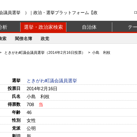
会議員選挙 ）｜政治・選挙プラットフォーム【政
分析
選挙・政治家検索
自治体
テ
検索
閣僚名簿
政党
>
ときがわ町議会議員選挙（2014年2月16日投票）
> 小島 利枝
選挙
ときがわ町議会議員選挙
投票日
2014年2月16日
氏名
小島 利枝
得票数
708
当
年齢
46
性別
女性
党派
公明
新旧
新