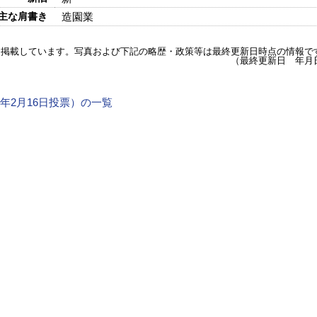
主な肩書き
造園業
を掲載しています。写真および下記の略歴・政策等は最終更新日時点の情報で
（最終更新日 年月
4年2月16日投票）の一覧