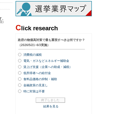
す。
日）
C
lick research