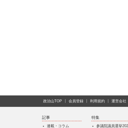
政治山TOP
会員登録
利用規約
運営会社
記事
特集
連載・コラム
参議院議員選挙202