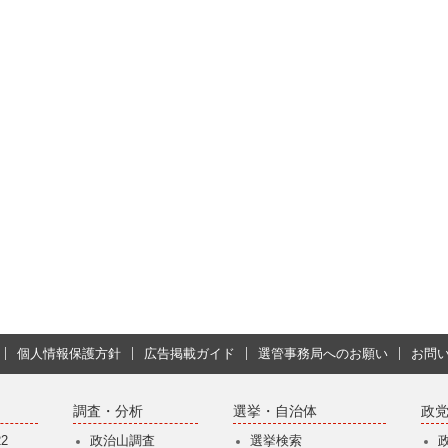
個人情報保護方針
広告掲載ガイド
選管事務局へのお願い
お問
調査・分析
選挙・自治体
政
2
政治山調査
選挙検索