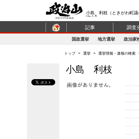
小島 利枝（ときがわ町議
治山】
記事
調査
国政選挙
地方選挙
政治家
トップ
>
選挙
>
選挙情報・速報の検索
小島 利枝