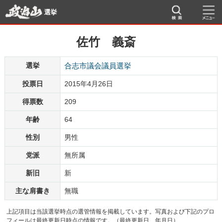
選挙
佐竹 義斎
選挙
合志市議会議員選挙
投票日
2015年4月26日
得票数
209
年齢
64
性別
男性
党派
無所属
新旧
新
主な肩書き
無職
上記項目は当該選挙時点の選管情報を掲載しています。写真および下記のプロ
フィールは最終更新日時点の情報です。（最終更新日 年月日）