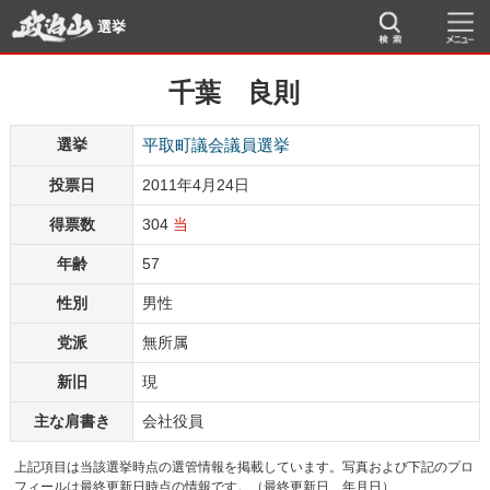
選挙
千葉 良則
選挙
平取町議会議員選挙
投票日
2011年4月24日
得票数
304
当
年齢
57
性別
男性
党派
無所属
新旧
現
主な肩書き
会社役員
上記項目は当該選挙時点の選管情報を掲載しています。写真および下記のプロ
フィールは最終更新日時点の情報です。（最終更新日 年月日）