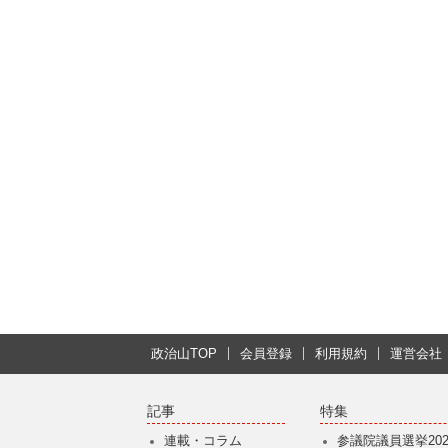
政治山TOP
会員登録
利用規約
運営会社
記事
特集
連載・コラム
参議院議員選挙202