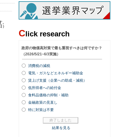
す。
日）
C
lick research