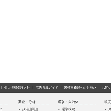
個人情報保護方針
広告掲載ガイド
選管事務局へのお願い
お問
調査・分析
選挙・自治体
政
2
政治山調査
選挙検索