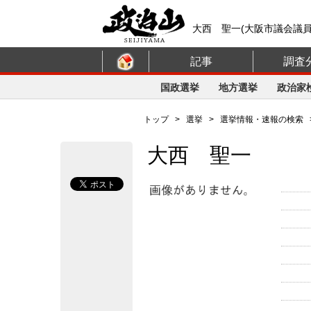
大西 聖一(大阪市議会議
記事
調査
国政選挙
地方選挙
政治家
トップ
>
選挙
>
選挙情報・速報の検索
大西 聖一