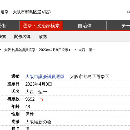
員選挙 大阪市都島区選挙区)
分析
選挙・政治家検索
自治体
テ
検索
閣僚名簿
政党
>
大阪市議会議員選挙（2023年4月9日投票）
> 大西 聖一
選挙
大阪市議会議員選挙
大阪市都島区選挙区
投票日
2023年4月9日
氏名
大西 聖一
得票数
9692
当
年齢
48
性別
男性
党派
大阪維新の会
新旧
現