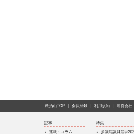
政治山TOP
会員登録
利用規約
運営会社
記事
特集
連載・コラム
参議院議員選挙202