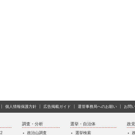
個人情報保護方針
広告掲載ガイド
選管事務局へのお願い
お問
調査・分析
選挙・自治体
政
2
政治山調査
選挙検索