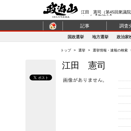
江田 憲司（第45回衆議
ォーム【政治山】
記事
調査
国政選挙
地方選挙
政治家
トップ
>
選挙
>
選挙情報・速報の検索
江田 憲司