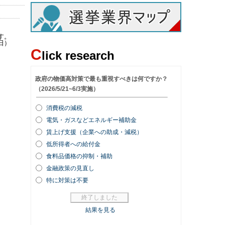
す。
日）
C
lick research