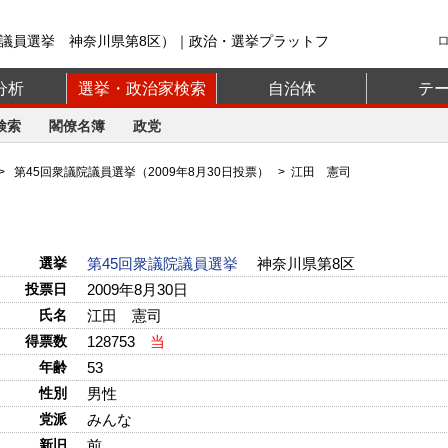
院議員選挙 神奈川県第8区）｜政治・選挙プラットフ
分析
選挙・政治家検索
自治体
テ
検索
閣僚名簿
政党
>
第45回衆議院議員選挙（2009年8月30日投票）
> 江田 憲司
選挙
第45回衆議院議員選挙
神奈川県第8区
投票日
2009年8月30日
氏名
江田 憲司
得票数
128753
当
年齢
53
性別
男性
党派
みんな
新旧
前