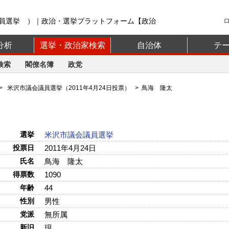
員選挙 ）｜政治・選挙プラットフォーム【政治
分析
選挙・政治家検索
自治体
テ
検索
閣僚名簿
政党
>
米沢市議会議員選挙（2011年4月24日投票）
> 鳥海 隆太
選挙
米沢市議会議員選挙
投票日
2011年4月24日
氏名
鳥海 隆太
得票数
1090
年齢
44
性別
男性
党派
無所属
新旧
現