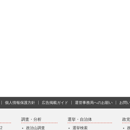
個人情報保護方針
広告掲載ガイド
選管事務局へのお願い
お問
調査・分析
選挙・自治体
政
2
政治山調査
選挙検索