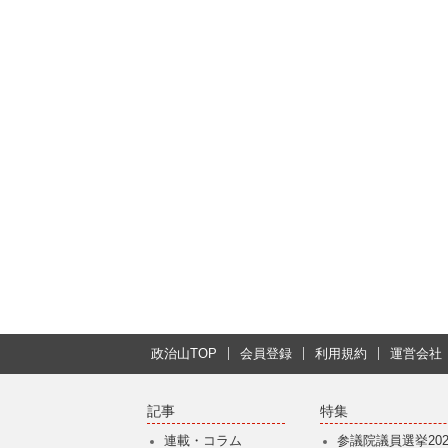
政治山TOP
会員登録
利用規約
運営会社
記事
特集
連載・コラム
参議院議員選挙202