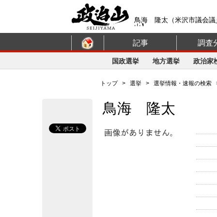
鳥海 隆太（米沢市議会議
山】
記事
調査
国政選挙
地方選挙
政治家
トップ
>
選挙
>
選挙情報・速報の検索
鳥海 隆太