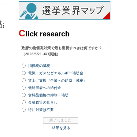
す。
日）
C
lick research