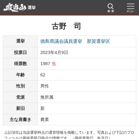
選挙
古野 司
選挙
徳島県議会議員選挙 那賀選挙区
投票日
2023年4月9日
得票数
1987
当
年齢
62
性別
男性
党派
無所属
新旧
新
主な肩書き
農業
上記項目は当該選挙時点の選管情報を掲載しています。写真および下記のプロ
フィールは最終更新日時点の情報です。（最終更新日 年月日）