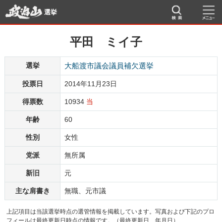
選挙
平田 ミイ子
選挙
大船渡市議会議員補欠選挙
投票日
2014年11月23日
得票数
10934
当
年齢
60
性別
女性
党派
無所属
新旧
元
主な肩書き
無職、元市議
上記項目は当該選挙時点の選管情報を掲載しています。写真および下記のプロ
フィールは最終更新日時点の情報です。（最終更新日 年月日）