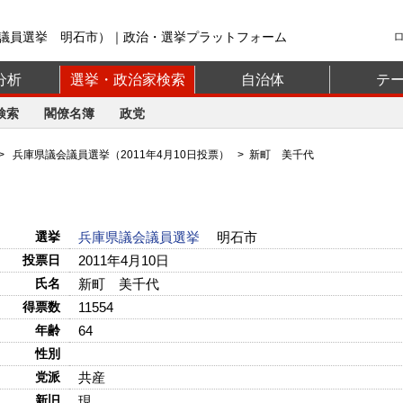
議員選挙 明石市）｜政治・選挙プラットフォーム
分析
選挙・政治家検索
自治体
テ
検索
閣僚名簿
政党
>
兵庫県議会議員選挙（2011年4月10日投票）
> 新町 美千代
選挙
兵庫県議会議員選挙
明石市
投票日
2011年4月10日
氏名
新町 美千代
得票数
11554
年齢
64
性別
党派
共産
新旧
現