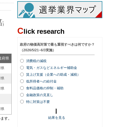
す。
日）
C
lick research
道府県
庫県
庫県
庫県
庫県
います。