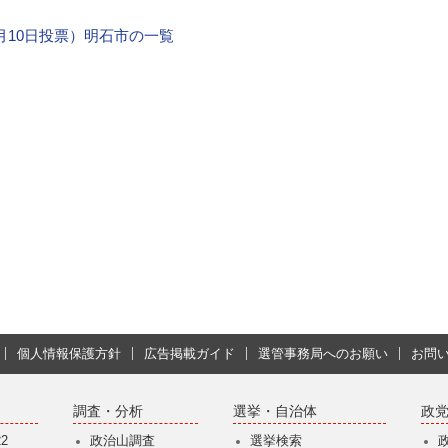
4月10日投票）明石市の一覧
個人情報保護方針
広告掲載ガイド
選管事務局へのお願い
お問
調査・分析
選挙・自治体
政
2
政治山調査
選挙検索