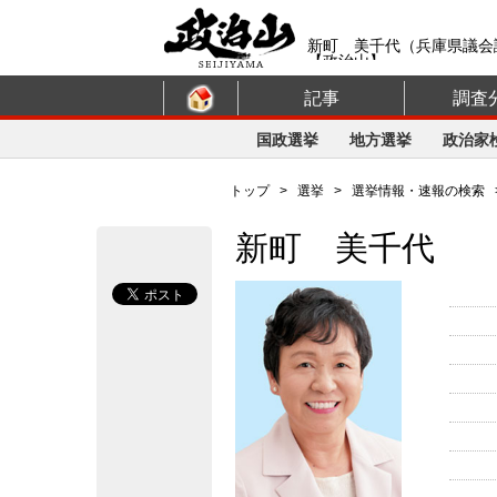
新町 美千代（兵庫県議会
【政治山】
記事
調査
国政選挙
地方選挙
政治家
トップ
>
選挙
>
選挙情報・速報の検索
新町 美千代