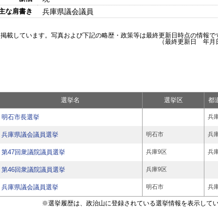
主な肩書き
兵庫県議会議員
を掲載しています。写真および下記の略歴・政策等は最終更新日時点の情報で
（最終更新日 年月
選挙名
選挙区
都
明石市長選挙
兵
兵庫県議会議員選挙
明石市
兵
第47回衆議院議員選挙
兵庫9区
兵
第46回衆議院議員選挙
兵庫9区
兵庫県議会議員選挙
明石市
兵
※選挙履歴は、政治山に登録されている選挙情報を表示して