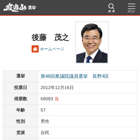
選挙
後藤 茂之
ホームページ
選挙
第46回衆議院議員選挙 長野4区
投票日
2012年12月16日
得票数
68083
当
年齢
57
性別
男性
党派
自民