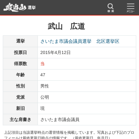
選挙
武山 広道
選挙
さいたま市議会議員選挙 北区選挙区
投票日
2015年4月12日
得票数
当
年齢
47
性別
男性
党派
公明
新旧
現
主な肩書き
さいたま市議会議員
上記項目は当該選挙時点の選管情報を掲載しています。写真および下記のプロ
フィールは最終更新日時点の情報です。（最終更新日 年月日）