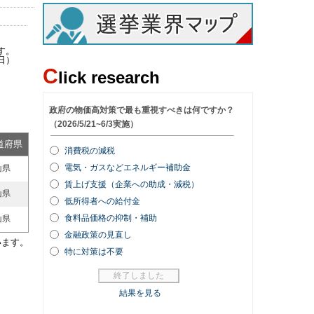
す。
日）
C
lick research
道府県
山県
山県
山県
います。