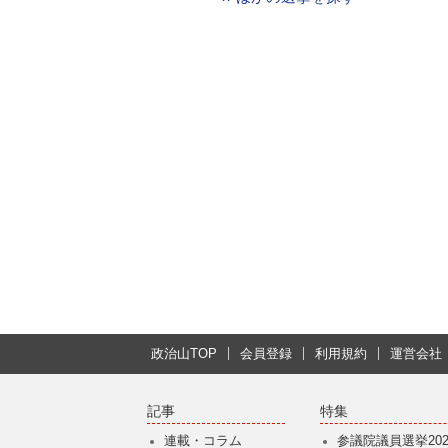
政治山TOP
会員登録
利用規約
運営会社
記事
特集
連載・コラム
参議院議員選挙202