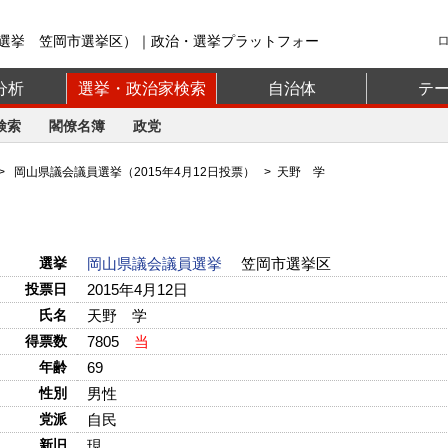
選挙 笠岡市選挙区）｜政治・選挙プラットフォー
分析
選挙・政治家検索
自治体
テ
検索
閣僚名簿
政党
>
岡山県議会議員選挙（2015年4月12日投票）
> 天野 学
選挙
岡山県議会議員選挙
笠岡市選挙区
投票日
2015年4月12日
氏名
天野 学
得票数
7805
当
年齢
69
性別
男性
党派
自民
新旧
現