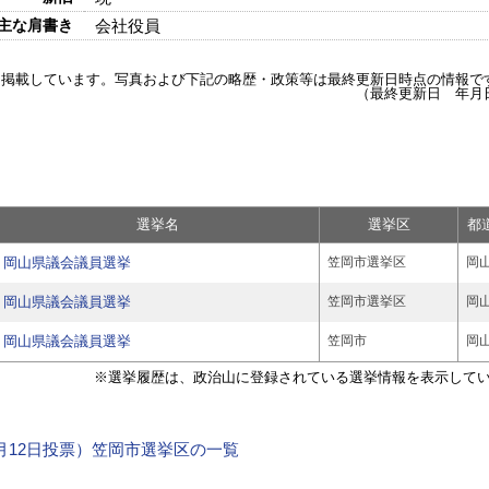
主な肩書き
会社役員
を掲載しています。写真および下記の略歴・政策等は最終更新日時点の情報で
（最終更新日 年月
選挙名
選挙区
都
岡山県議会議員選挙
笠岡市選挙区
岡
岡山県議会議員選挙
笠岡市選挙区
岡
岡山県議会議員選挙
笠岡市
岡
※選挙履歴は、政治山に登録されている選挙情報を表示して
年4月12日投票）笠岡市選挙区の一覧