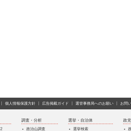
個人情報保護方針
広告掲載ガイド
選管事務局へのお願い
お問
調査・分析
選挙・自治体
政
2
政治山調査
選挙検索