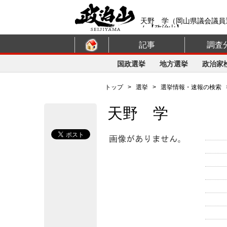
天野 学（岡山県議会議員
ム【政治山】
記事
調査
国政選挙
地方選挙
政治家
トップ
>
選挙
>
選挙情報・速報の検索
天野 学