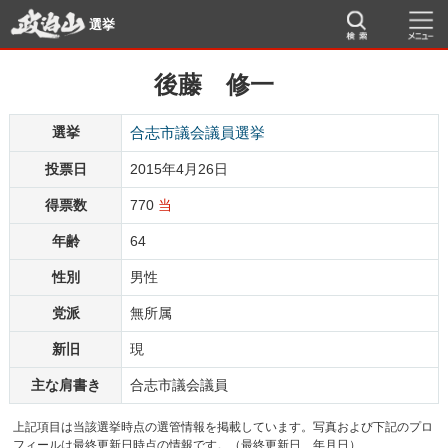
選挙
後藤 修一
選挙
合志市議会議員選挙
投票日
2015年4月26日
得票数
770
当
年齢
64
性別
男性
党派
無所属
新旧
現
主な肩書き
合志市議会議員
上記項目は当該選挙時点の選管情報を掲載しています。写真および下記のプロ
フィールは最終更新日時点の情報です。（最終更新日 年月日）