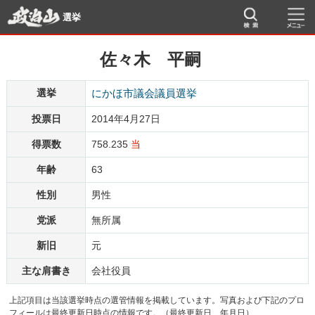
選挙
佐々木 平嗣
選挙
にかほ市議会議員選挙
投票日
2014年4月27日
得票数
758.235
当
年齢
63
性別
男性
党派
無所属
新旧
元
主な肩書き
会社役員
上記項目は当該選挙時点の選管情報を掲載しています。写真および下記のプロ
フィールは最終更新日時点の情報です。（最終更新日 年月日）