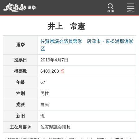
選挙
井上 常憲
佐賀県議会議員選挙 唐津市・東松浦郡選挙
選挙
区
投票日
2019年4月7日
得票数
6409.263
当
年齢
67
性別
男性
党派
自民
新旧
現
主な肩書き
佐賀県議会議員