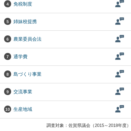
免税制度
4
姉妹校提携
5
農業委員会法
6
通学費
7
島づくり事業
8
交流事業
9
生産地域
10
調査対象：佐賀県議会（2015～2018年度）