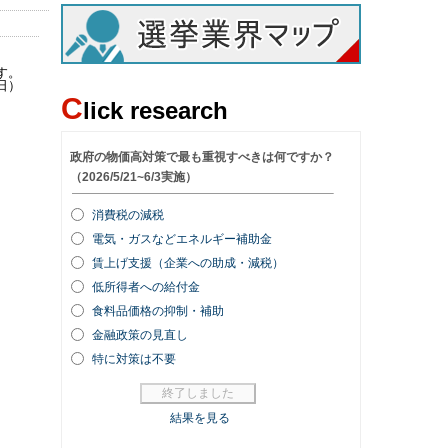
す。
日）
C
lick research