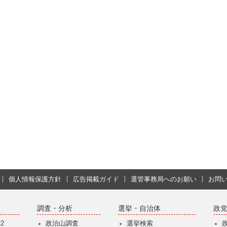
個人情報保護方針
広告掲載ガイド
選管事務局へのお願い
お問
調査・分析
選挙・自治体
政
2
政治山調査
選挙検索