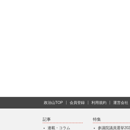
政治山TOP
会員登録
利用規約
運営会社
記事
特集
連載・コラム
参議院議員選挙202