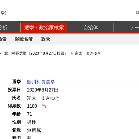
挙)
分析
選挙・政治家検索
自治体
テ
検索
閣僚名簿
政党
>
鮫川村長選挙（2023年8月27日投票）
> 宗太 まさゆき
選挙
鮫川村長選挙
投票日
2023年8月27日
氏名
宗太 まさゆき
得票数
1189
当
年齢
71
性別
男性
党派
無所属
新旧
新