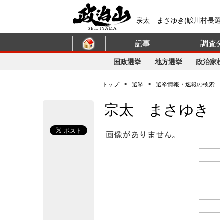
宗太 まさゆき(鮫川村長選
記事
調査
国政選挙
地方選挙
政治家
トップ
>
選挙
>
選挙情報・速報の検索
宗太 まさゆき