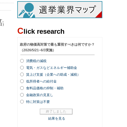
す。
日）
C
lick research