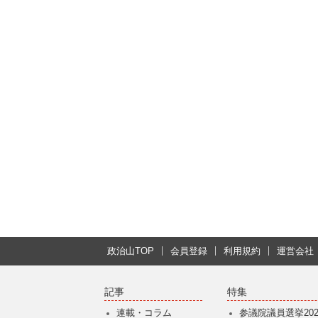
政治山TOP
会員登録
利用規約
運営会社
記事
特集
連載・コラム
参議院議員選挙202