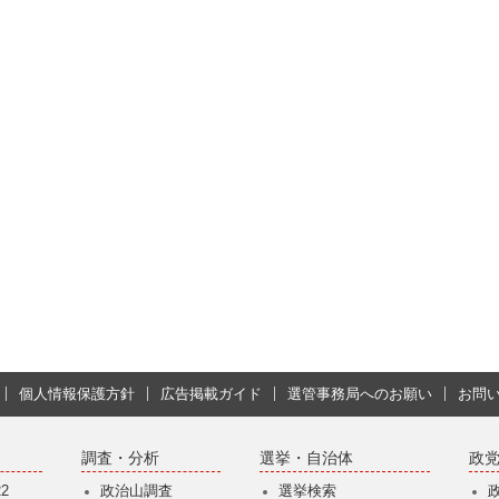
個人情報保護方針
広告掲載ガイド
選管事務局へのお願い
お問
調査・分析
選挙・自治体
政
2
政治山調査
選挙検索