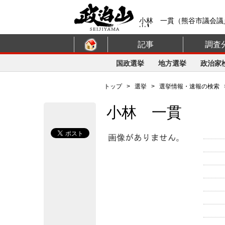
小林 一貫（熊谷市議会議
山】
記事
調査
国政選挙
地方選挙
政治家
トップ
>
選挙
>
選挙情報・速報の検索
小林 一貫