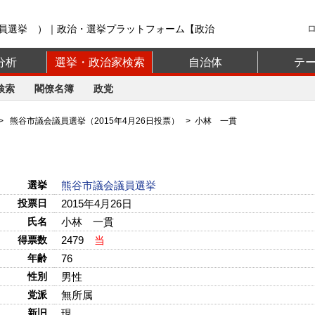
員選挙 ）｜政治・選挙プラットフォーム【政治
分析
選挙・政治家検索
自治体
テ
検索
閣僚名簿
政党
>
熊谷市議会議員選挙（2015年4月26日投票）
> 小林 一貫
選挙
熊谷市議会議員選挙
投票日
2015年4月26日
氏名
小林 一貫
得票数
2479
当
年齢
76
性別
男性
党派
無所属
新旧
現