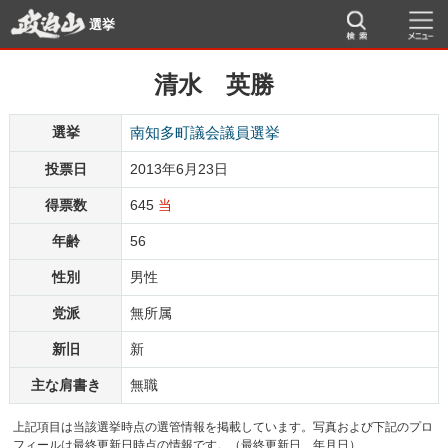
選挙
清水 英勝
選挙
南知多町議会議員選挙
投票日
2013年6月23日
得票数
645
当
年齢
56
性別
男性
党派
無所属
新旧
新
主な肩書き
無職
上記項目は当該選挙時点の選管情報を掲載しています。写真および下記のプロ
フィールは最終更新日時点の情報です。（最終更新日 年月日）