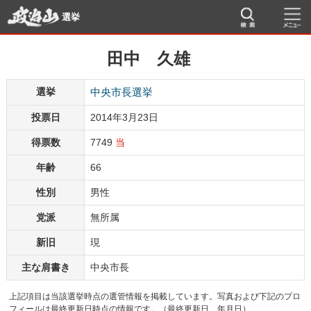
選挙
田中 久雄
選挙
中央市長選挙
投票日
2014年3月23日
得票数
7749
当
年齢
66
性別
男性
党派
無所属
新旧
現
主な肩書き
中央市長
上記項目は当該選挙時点の選管情報を掲載しています。写真および下記のプロ
フィールは最終更新日時点の情報です。（最終更新日 年月日）