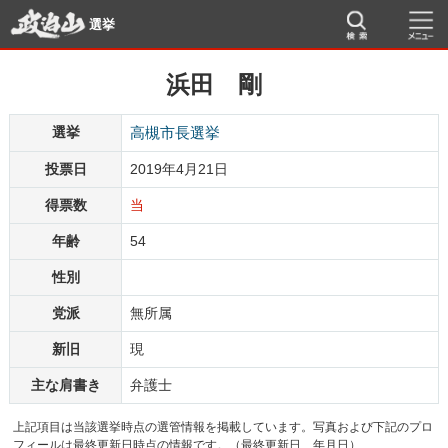
選挙
浜田 剛
選挙
高槻市長選挙
投票日
2019年4月21日
得票数
当
年齢
54
性別
党派
無所属
新旧
現
主な肩書き
弁護士
上記項目は当該選挙時点の選管情報を掲載しています。写真および下記のプロ
フィールは最終更新日時点の情報です。（最終更新日 年月日）