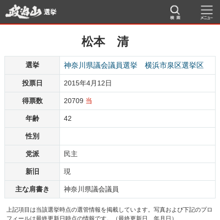
選挙
松本 清
選挙
神奈川県議会議員選挙 横浜市泉区選挙区
投票日
2015年4月12日
得票数
20709
当
年齢
42
性別
党派
民主
新旧
現
主な肩書き
神奈川県議会議員
上記項目は当該選挙時点の選管情報を掲載しています。写真および下記のプロ
フィールは最終更新日時点の情報です。（最終更新日 年月日）