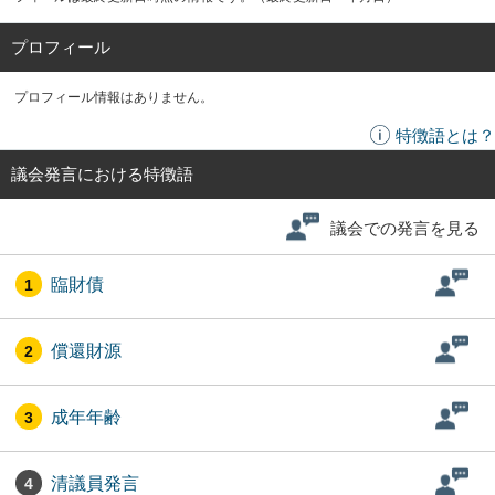
プロフィール
プロフィール情報はありません。
特徴語とは？
議会発言における特徴語
議会での発言を見る
臨財債
1
償還財源
2
成年年齢
3
清議員発言
4