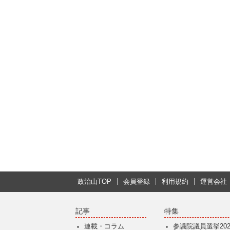
政治山TOP
会員登録
利用規約
運営会社
記事
特集
連載・コラム
参議院議員選挙202