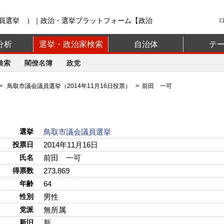
員選挙 ）｜政治・選挙プラットフォーム【政治
分析
選挙・政治家検索
自治体
テ
検索
閣僚名簿
政党
>
鳥取市議会議員選挙（2014年11月16日投票）
> 前田 一可
選挙
鳥取市議会議員選挙
投票日
2014年11月16日
氏名
前田 一可
得票数
273.869
年齢
64
性別
男性
党派
無所属
新旧
新