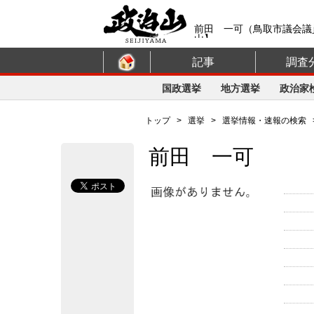
前田 一可（鳥取市議会議
山】
記事
調査
国政選挙
地方選挙
政治家
トップ
>
選挙
>
選挙情報・速報の検索
前田 一可