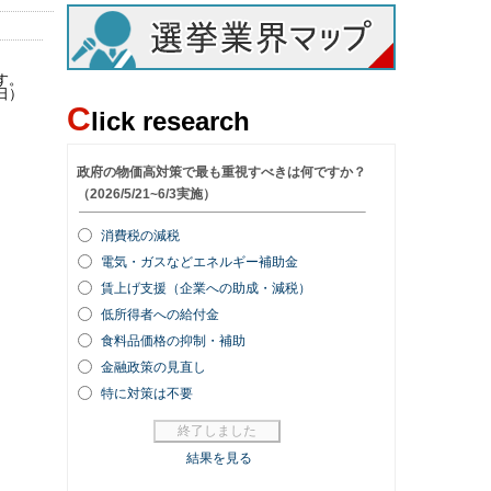
す。
日）
C
lick research