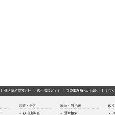
個人情報保護方針
広告掲載ガイド
選管事務局へのお願い
お問
調査・分析
選挙・自治体
政
2
政治山調査
選挙検索