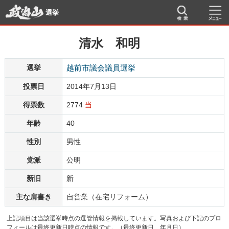
選挙
清水 和明
選挙
越前市議会議員選挙
投票日
2014年7月13日
得票数
2774
当
年齢
40
性別
男性
党派
公明
新旧
新
主な肩書き
自営業（在宅リフォーム）
上記項目は当該選挙時点の選管情報を掲載しています。写真および下記のプロ
フィールは最終更新日時点の情報です。（最終更新日 年月日）